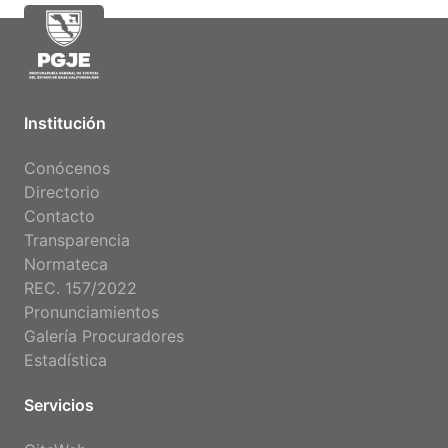
Institución
Conócenos
Directorio
Contacto
Transparencia
Normateca
REC. 157/2022
Pronunciamientos
Galería Procuradores
Estadística
Servicios