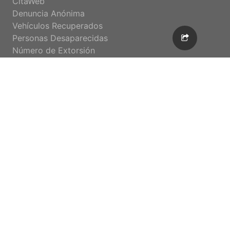
CitaWeb
Denuncia Anónima
Vehículos Recuperados
Personas Desaparecidas
Número de Extorsión
Delitos Electorales
Convocatorias
Enlaces Rápidos
Inicio
CitaWeb
Denuncia Anónima
Estadística
Organigrama
©Copyright
| PGJEBCS