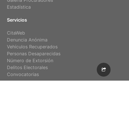
Galería Procuradores
Estadística
Servicios
CitaWeb
Denuncia Anónima
Vehículos Recuperados
Personas Desaparecidas
Número de Extorsión
Delitos Electorales
Convocatorias
Enlaces Rápidos
Inicio
CitaWeb
Denuncia Anónima
Estadística
Organigrama