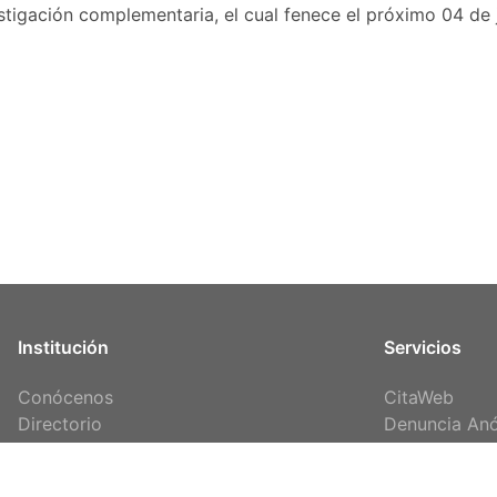
estigación complementaria, el cual fenece el próximo 04 de 
Institución
Servicios
Conócenos
CitaWeb
Directorio
Denuncia An
Contacto
Vehículos Re
Transparencia
Personas Des