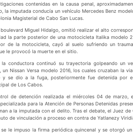
tigaciones contenidas en la causa penal, aproximadamen
so, la imputada conducía un vehículo Mercedes Benz model
olonia Magisterial de Cabo San Lucas.
l boulevard Miguel Hidalgo, omitió realizar el alto corresp
dad la parte posterior de una motocicleta Italika modelo 
or de la motocicleta, cayó al suelo sufriendo un traum
ue le provocó la muerte en el sitio.
l, la conductora continuó su trayectoria golpeando un 
 un Nissan Versa modelo 2016, los cuales cruzaban la via
 y se dio a la fuga, posteriormente fue detenida por 
cipal de Los Cabos.
trol de detención realizada el miércoles 04 de marzo, e
specializada para la Atención de Personas Detenidas prese
nan a la imputada con el delito. Tras el debate, el Juez de 
auto de vinculación a proceso en contra de Yatlanezy Viridi
se le impuso la firma periódica quincenal y se otorgó u