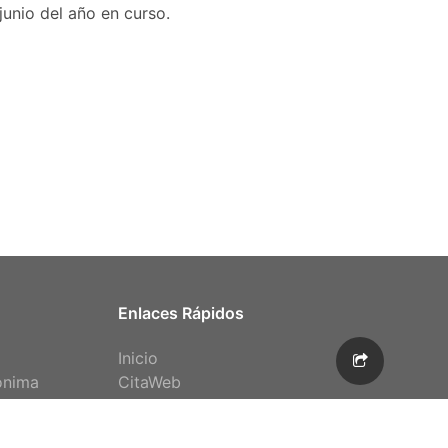
junio del año en curso.
Enlaces Rápidos
Inicio
ónima
CitaWeb
cuperados
Denuncia Anónima
aparecidas
Estadística