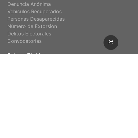
Denuncia Anónima
Vehículos Recuperados
Personas Desaparecidas
Número de Extorsión
Delitos Electorales
Convocatorias
Enlaces Rápidos
Inicio
CitaWeb
Denuncia Anónima
Estadística
Organigrama
©Copyright
| PGJEBCS