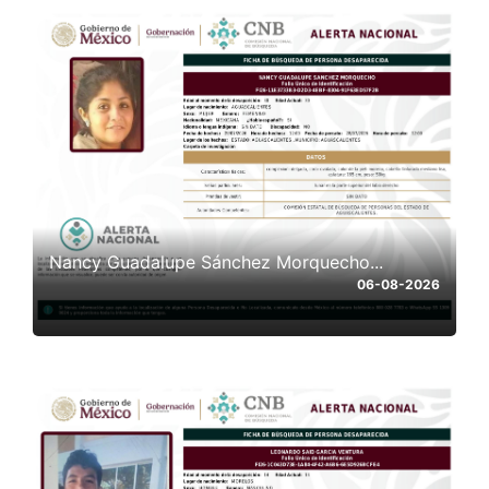
Nancy Guadalupe Sánchez Morquecho...
06-08-2026