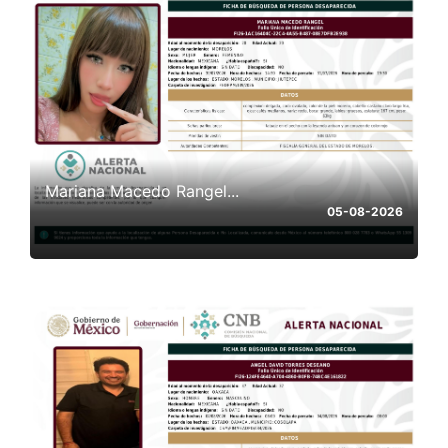
Mariana Macedo Rangel...
05-08-2026