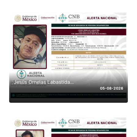
Jesús Ornelas Labastida...
05-08-2026